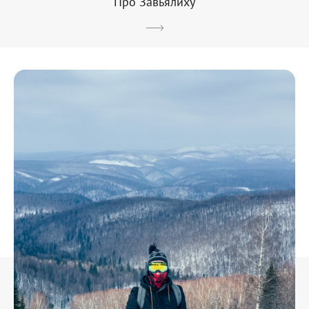
Про Завьялиху