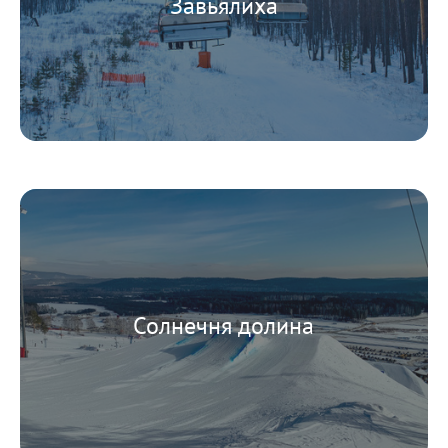
Завьялиха
Солнечня долина