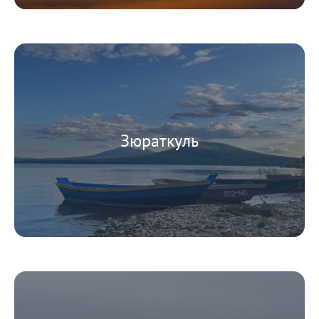
Зюраткуль