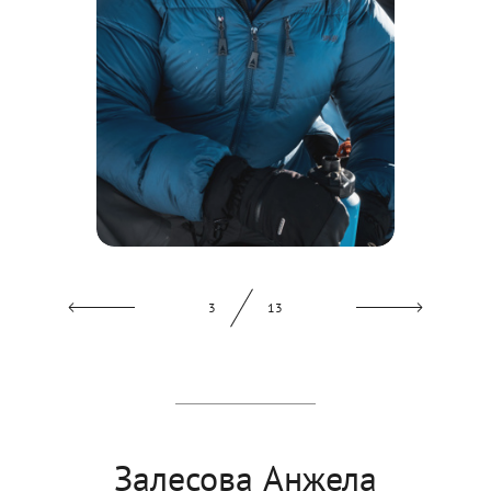
3
13
Залесова Анжела