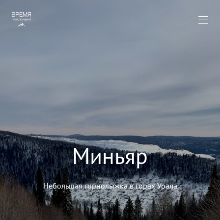
Миньяр
Небольшая горнолыжка в горах Урала