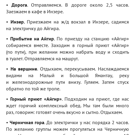
•
Дорога
. Отправляемся. В дороге около 2,5 часов.
Заезжаем в кафе в Инзере.
•
Инзер.
Приезжаем на ж/д вокзал в Инзере, садимся
на электричку до Айгира.
•
Прибытие на Айгир
. По приезду на станцию «Айгир»
собираемся вместе. Заходим в горный приют «Айгир»
(по пути), при желании можно набрать воду и сходить
в туалет. Отправляемся на машрут.
•
На вершине
. Отдыхаем, перекусываем. Наслаждаемся
видами на Малый и Большой Ямантау, реку
и железнодорожные пути внизу. Гуляем. Затем спуск
обратно по той же тропе.
•
Горный приют «Айгир»
. Подходим на приют, где нас
ждет горячий комплексный обед. Мы там были много
раз, говорим: готовят очень вкусно и сытно. Отдыхаем.
•
Черничная гора
. До электрички у нас порядка 2 часов.
По желанию группы можем прогуляться на Черничную