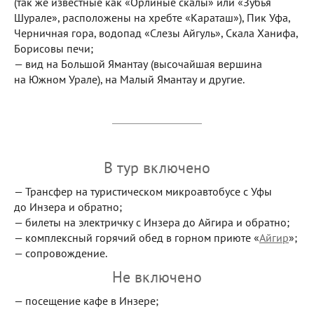
(так же известные как «Орлиные скалы» или «Зубья
Шурале», расположены на хребте «Караташ»), Пик Уфа,
Черничная гора, водопад «Слезы Айгуль», Скала Ханифа,
Борисовы печи;
— вид на Большой Ямантау (высочайшая вершина
на Южном Урале), на Малый Ямантау и другие.
В тур включено
— Трансфер на туристическом микроавтобусе с Уфы
до Инзера и обратно;
— билеты на электричку с Инзера до Айгира и обратно;
— комплексный горячий обед в горном приюте «
Айгир
»;
— сопровождение.
Не включено
— посещение кафе в Инзере;