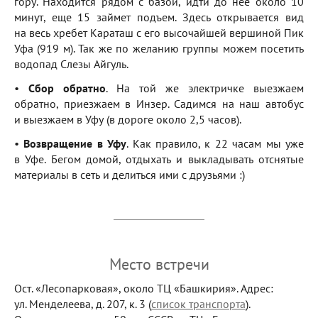
гору. Находится рядом с базой, идти до нее около 10
минут, еще 15 займет подъем. Здесь открывается вид
на весь хребет Караташ с его высочайшей вершиной Пик
Уфа (919 м). Так же по желанию группы можем посетить
водопад Слезы Айгуль.
•
Сбор обратно
. На той же электричке выезжаем
обратно, приезжаем в Инзер. Садимся на наш автобус
и выезжаем в Уфу (в дороге около 2,5 часов).
•
Возвращение в Уфу
. Как правило, к 22 часам мы уже
в Уфе. Бегом домой, отдыхать и выкладывать отснятые
материалы в сеть и делиться ими с друзьями :)
Место встречи
Ост. «Лесопарковая», около ТЦ «Башкирия». Адрес:
ул. Менделеева, д. 207, к. 3 (
список транспорта
).