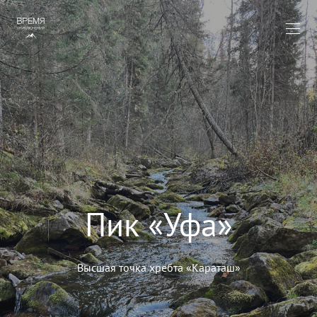
Пик «Уфа»
Высшая точка хребта «Караташ»